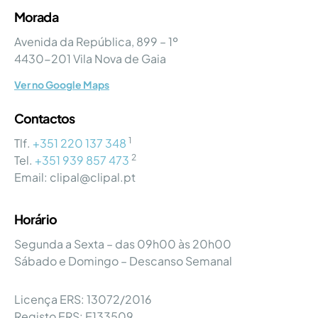
Morada
Avenida da República, 899 – 1º
4430-201 Vila Nova de Gaia
Ver no Google Maps
Contactos
1
Tlf.
+351 220 137 348
2
Tel.
+351 939 857 473
Email: clipal@clipal.pt
Horário
Segunda a Sexta – das 09h00 às 20h00
Sábado e Domingo – Descanso Semanal
Licença ERS: 13072/2016
Registo ERS: E133509