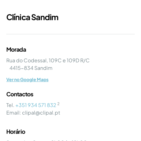
Clínica Sandim
Morada
Rua do Codessal, 109C e 109D R/C
4415-834 Sandim
Ver no Google Maps
Contactos
2
Tel.
+351 934 571 832
Email: clipal@clipal.pt
Horário