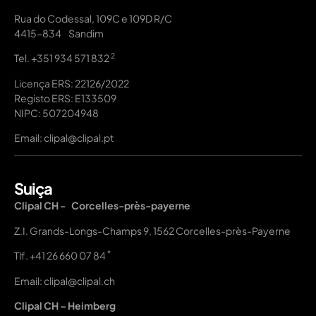
Rua do Codessal, 109C e 109D R/C
4415-834 Sandim
2
Tel.
+351 934 571 832
Licença ERS: 22126/2022
Registo ERS: E133509
NIPC: 507204948
Email: clipal@clipal.pt
Suiça
Clipal CH - Corcelles-près-payerne
Z.I. Grands-Longs-Champs 9, 1562 Corcelles-près-Payerne
*
Tlf.
+41 26 660 07 84
Email: clipal@clipal.ch
Clipal CH – Heimberg