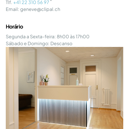
*
Tlf.
+41 22 310 56 97
Email: geneve@clipal.ch
Horário
Segunda a Sexta-feira: 8h00 às 17h00
Sábado e Domingo: Descanso