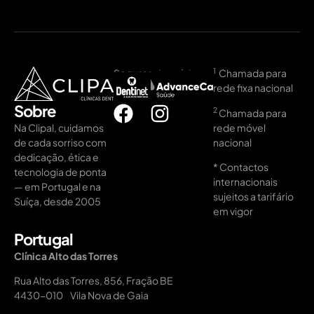
1
Seguros de saúde:
Chamada para
rede fixa nacional
Sobre
2️
Chamada para
rede móvel
Na Clipal, cuidamos
nacional
de cada sorriso com
dedicação, ética e
* Contactos
tecnologia de ponta
internacionais
— em Portugal e na
sujeitos a tarifário
Suíça, desde 2005
em vigor
Portugal
Clínica Alto das Torres
Rua Alto das Torres, 856, Fração BE
4430-010 Vila Nova de Gaia