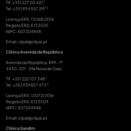
1
Tlf.
+351 227 110 427
2
Tel.
+351 934 557 297
Licença ERS: 13068/2016
Registo ERS: E133505
NIPC: 507204948
Email: clipal@clipal.pt
Clínica Avenida da República
Avenida da República, 899 – 1º
4430-201 Vila Nova de Gaia
1
Tlf.
+351 220 137 348
2
Tel.
+351 939 857 473
Licença ERS: 13072/2016
Registo ERS: E133509
NIPC: 507204948
Email: clipal@clipal.pt
Clínica Sandim