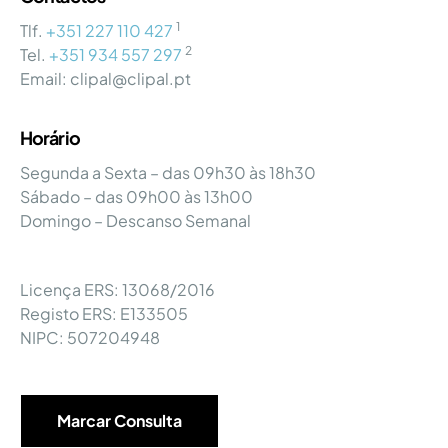
1
Tlf.
+351 227 110 427
2
Tel.
+351 934 557 297
Email: clipal@clipal.pt
Horário
Segunda a Sexta – das 09h30 às 18h30
Sábado – das 09h00 às 13h00
Domingo – Descanso Semanal
Licença ERS: 13068/2016
Registo ERS: E133505
NIPC: 507204948
Marcar Consulta