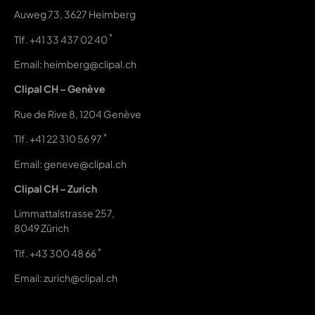
Auweg 73, 3627 Heimberg
*
Tlf.
+41 33 437 02 40
Email: heimberg@clipal.ch
Clipal CH – Genève
Rue de Rive 8, 1204 Genève
*
Tlf.
+41 22 310 56 97
Email: geneve@clipal.ch
Clipal CH – Zurich
Limmattalstrasse 257,
8049 Zürich
*
Tlf.
+43 300 48 66
Email: zurich@clipal.ch