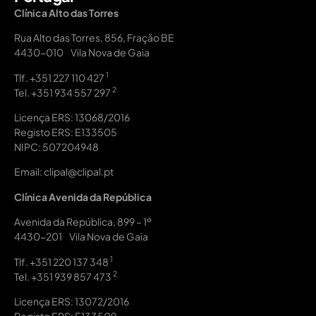
Clínica Alto das Torres
Rua Alto das Torres, 856, Fração BE
4430-010 Vila Nova de Gaia
1
Tlf.
+351 227 110 427
2
Tel.
+351 934 557 297
Licença ERS: 13068/2016
Registo ERS: E133505
NIPC: 507204948
Email: clipal@clipal.pt
Clínica Avenida da República
Avenida da República, 899 – 1º
4430-201 Vila Nova de Gaia
1
Tlf.
+351 220 137 348
2
Tel.
+351 939 857 473
Licença ERS: 13072/2016
Registo ERS: E133509