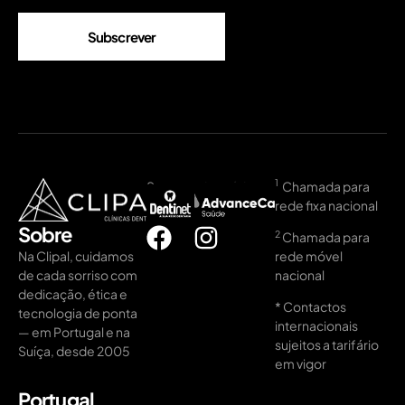
Subscrever
1
Seguros de saúde:
Chamada para
rede fixa nacional
Sobre
2️
Chamada para
rede móvel
Na Clipal, cuidamos
nacional
de cada sorriso com
dedicação, ética e
* Contactos
tecnologia de ponta
internacionais
— em Portugal e na
sujeitos a tarifário
Suíça, desde 2005
em vigor
Portugal