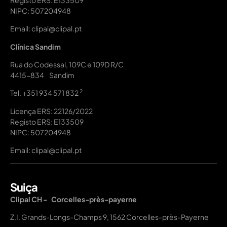
NIPC: 507204948
Email: clipal@clipal.pt
Clínica Sandim
Rua do Codessal, 109C e 109D R/C
4415-834 Sandim
2
Tel.
+351 934 571 832
Licença ERS: 22126/2022
Registo ERS: E133509
NIPC: 507204948
Email: clipal@clipal.pt
Suiça
Clipal CH - Corcelles-près-payerne
Z.I. Grands-Longs-Champs 9, 1562 Corcelles-près-Payerne