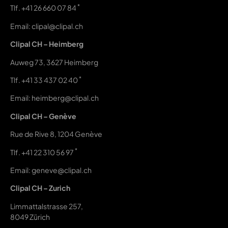
*
Tlf.
+41 26 660 07 84
Email: clipal@clipal.ch
Clipal CH – Heimberg
Auweg 73, 3627 Heimberg
*
Tlf.
+41 33 437 02 40
Email: heimberg@clipal.ch
Clipal CH – Genève
Rue de Rive 8, 1204 Genève
*
Tlf.
+41 22 310 56 97
Email: geneve@clipal.ch
Clipal CH – Zurich
Limmattalstrasse 257,
8049 Zürich