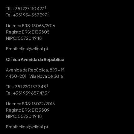
1
Tlf.
+351 227 110 427
2
Tel.
+351 934 557 297
Licença ERS: 13068/2016
Registo ERS: E133505
NIPC: 507204948
Email: clipal@clipal.pt
Clínica Avenida da República
Avenida da República, 899 – 1º
4430-201 Vila Nova de Gaia
1
Tlf.
+351 220 137 348
2
Tel.
+351 939 857 473
Licença ERS: 13072/2016
Registo ERS: E133509
NIPC: 507204948
Email: clipal@clipal.pt