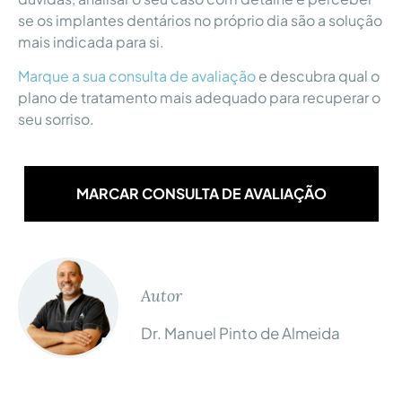
se os implantes dentários no próprio dia são a solução
mais indicada para si.
Marque a sua consulta de avaliação
e descubra qual o
plano de tratamento mais adequado para recuperar o
seu sorriso.
MARCAR CONSULTA DE AVALIAÇÃO
Autor
Dr. Manuel Pinto de Almeida