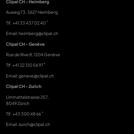
Clipal CH – Heimberg
Auweg 73, 3627 Heimberg
*
Tlf.
+41 33 437 02 40
Email: heimberg@clipal.ch
Clipal CH – Genève
Rue de Rive 8, 1204 Genève
*
Tlf.
+41 22 310 56 97
Email: geneve@clipal.ch
Clipal CH – Zurich
Limmattalstrasse 257,
8049 Zürich
*
Tlf.
+43 300 48 66
Email: zurich@clipal.ch