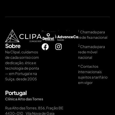
1
Seguros de saúde:
Chamada para
rede fixa nacional
Sobre
2️
Chamada para
rede móvel
Na Clipal, cuidamos
nacional
de cada sorriso com
dedicação, ética e
* Contactos
tecnologia de ponta
internacionais
— em Portugal e na
sujeitos a tarifário
Suíça, desde 2005
em vigor
Portugal
Clínica Alto das Torres
Rua Alto das Torres, 856, Fração BE
4430-010 Vila Nova de Gaia