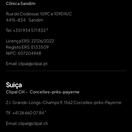
Clínica Sandim
Rua do Codessal, 109C e 109D R/C
4415-834 Sandim
2
Tel.
+351 934 571 832
Licença ERS: 22126/2022
Registo ERS: E133509
NIPC: 507204948
Email: clipal@clipal.pt
Suiça
Clipal CH - Corcelles-près-payerne
Z.I. Grands-Longs-Champs 9, 1562 Corcelles-près-Payerne
*
Tlf.
+41 26 660 07 84
Email: clipal@clipal.ch